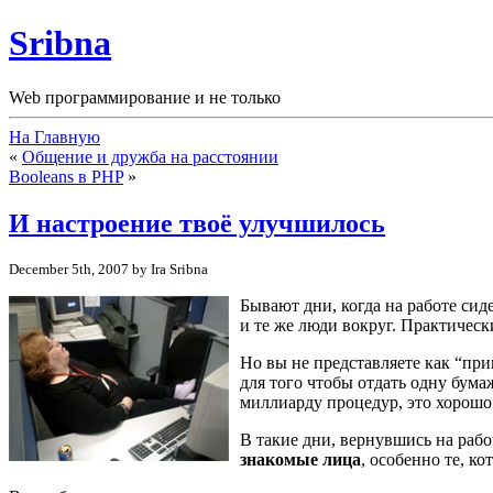
Sribna
Web программирование и не только
На Главную
«
Общение и дружба на расстоянии
Booleans в PHP
»
И настроение твоё улучшилось
December 5th, 2007 by Ira Sribna
Бывают дни, когда на работе си
и те же люди вокруг. Практическ
Но вы не представляете как “пр
для того чтобы отдать одну бум
миллиарду процедур, это хорошо
В такие дни, вернувшись на рабо
знакомые лица
, особенно те, к