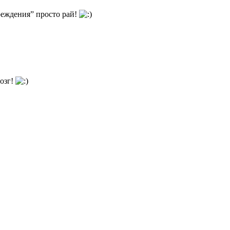
реждения” просто рай!
мозг!