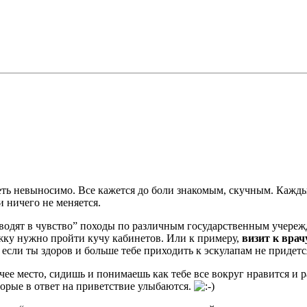
деть невыносимо. Все кажется до боли знакомым, скучным. Каж
и ничего не меняется.
иводят в чувство” походы по различным государственным учереж
ажку нужно пройти кучу кабинетов. Или к примеру,
визит к врач
 если ты здоров и больше тебе приходить к эскулапам не придет
чее место, сидишь и понимаешь как тебе все вокруг нравится и ра
оторые в ответ на приветствие улыбаются.