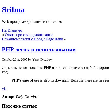
Sribna
Web программирование и не только
На Главную
«
Опять про css выравнивание
Начались пляски с Google Page Rank
»
PHP легок в использовании
October 26th, 2007 by Yuriy Drozdov
Легкость использования
PHP
является также его слабой сторо
код.
PHP’s ease of use is also its downfall. Because there are less res
via
Автор:
Yuriy Drozdov
Похожие статьи: