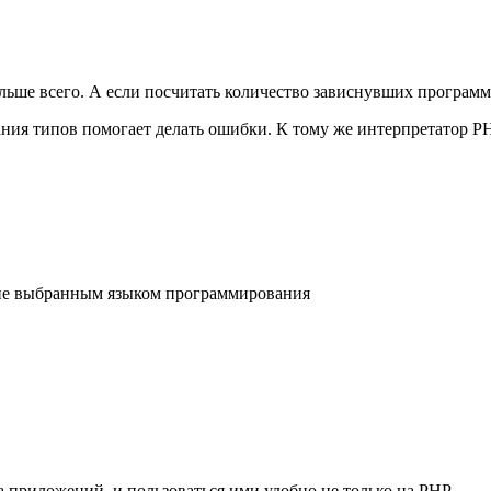
льше всего. А если посчитать количество зависнувших програм
азания типов помогает делать ошибки. К тому же интерпретатор 
а не выбранным языком программирования
приложений, и пользоваться ими удобно не только на PHP.