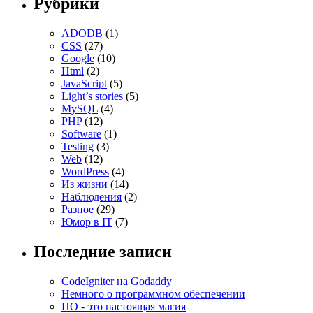
Рубрики
ADODB
(1)
CSS
(27)
Google
(10)
Html
(2)
JavaScript
(5)
Light’s stories
(5)
MySQL
(4)
PHP
(12)
Software
(1)
Testing
(3)
Web
(12)
WordPress
(4)
Из жизни
(14)
Наблюдения
(2)
Разное
(29)
Юмор в IT
(7)
Последние записи
CodeIgniter на Godaddy
Немного о программном обеспечении
ПО - это настоящая магия